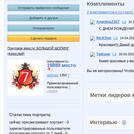
Комплименты
Отправить приватное сообщение
3 комплиментов в гостевой 
Добавить в друзья
Angelina2307
15.
Игнорировать
С ДНЕМ РОЖДЕНИЯ
NicKSon
14.04.201
Сделать подарок
Красивая!)) Давай д
Покупаем вместе: БОЛЬШОЙ ШОПИНГ
(взрослый)
Тифани
20.03.201
Какие красивые у ва
популярность:
19889 место
-9 ↓
Вы не авторизованы! Чтоб
рейтинг
1350
?
Привилегированный
пользователь
7
уровня
Метки лидеров
Статистика портрета:
Интервью
сейчас просматривают портрет - 0
зарегистрированные пользователи
посетившие портрет за 7 дней - 0