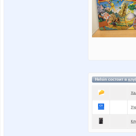
Helsin состоит в
клу
Ха
Уч
Кл